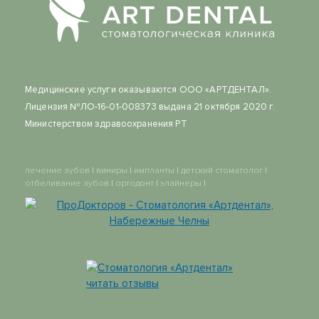
Медицинские услуги оказываются ООО «АРТДЕНТАЛ».
Лицензия №ЛО-16-01-008373 выдана 21 октября 2020 г.
Министерством здравоохранения РТ
лечение зубов
|
виниры
|
импланты
|
детский стоматолог
|
отбеливание зубов
|
ортодонт
|
элайнеры
|
Стоматология «Артдентал»
читать отзывы